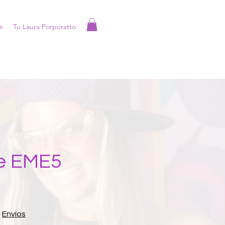
e
Tu Laura Porporatto
e EME5
|
Envíos