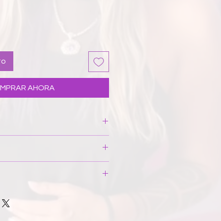
to
MPRAR AHORA
xtil esponjoso de tres
lta densidad, símil neopreno,
r estampado. Interior forrado
una mancha puntual, colocarlo
de agua fría y cepillar
s. / Alto 8 cms.
En caso necesario invertirlo y
os.
anufacturado íntegramente en
usar lejía, no retorcer, ni
o de trabajo femenino justo y
 en horizontal. Si el producto se
medio el 80% de los materiales
ara que las arrugas