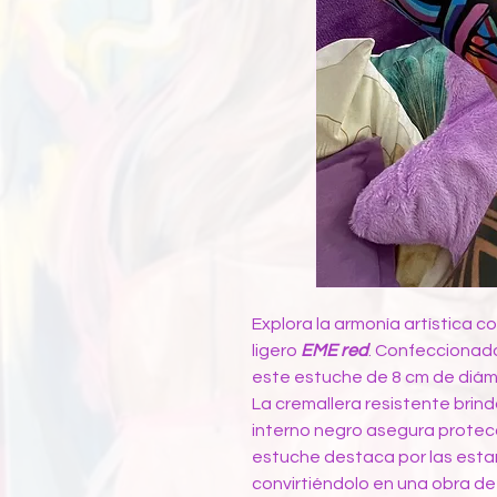
Explora la armonía artística co
ligero
EME red
. Confeccionado
este estuche de 8 cm de diáme
La cremallera resistente brind
interno negro asegura protec
estuche destaca por las esta
convirtiéndolo en una obra de