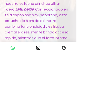
nuestro estuche cilíndrico últra-
ligero
EME beige
. Confeccionado en
tela esponjosa símil neopreno, este
estuche de 8 cm de diámetro
combina funcionalidad y estilo. La
cremallera resistente brinda acceso
rápido, mientras que el forro interno
negro asegura protección suave.
Repelente al agua, este estuche
destaca por las estampas vibrantes
de Laura Porporatto, convirtiéndolo
en una obra de arte funcional.
Exprésate con creatividad y
practicidad llevando contigo la
inspiración de Laura Porporatto en
este estuche único
EME beige
.
Características