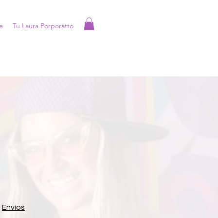
e
Tu Laura Porporatto
|
Envíos