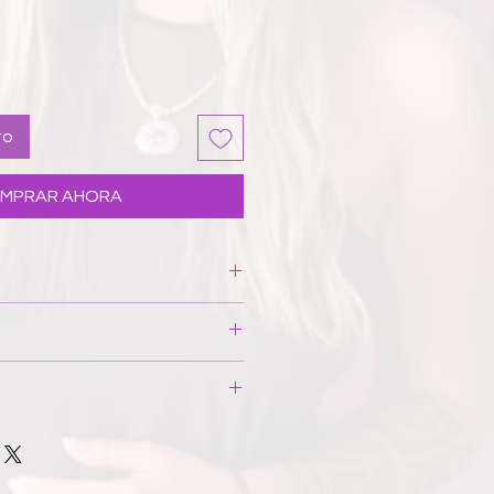
to
MPRAR AHORA
xtil esponjoso de tres
lta densidad, símil neopreno,
r estampado. Interior forrado
una mancha puntual, colocarlo
de agua fría y cepillar
ms. / Alto: 19 cms. / Ancho: 1 cms.
En caso necesario invertirlo y
.
anufacturado íntegramente en
usar lejía, no retorcer, ni
o de trabajo femenino justo y
 en horizontal. Si el producto se
medio el 80% de los materiales
ara que las arrugas