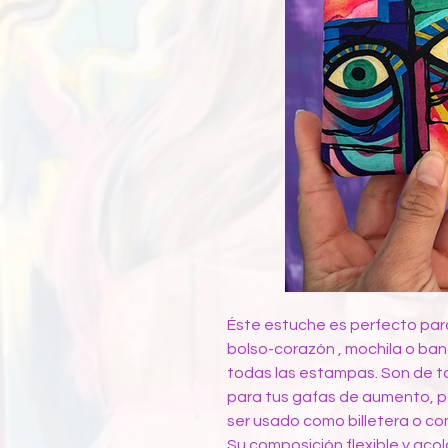
Éste estuche es perfecto par
bolso-corazón , mochila o ba
todas las estampas. Son de 
para tus gafas de aumento, pa
ser usado como billetera o c
Su composición flexible y ac