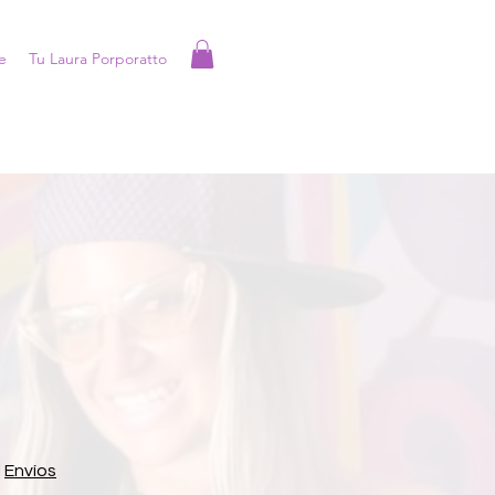
e
Tu Laura Porporatto
|
Envíos