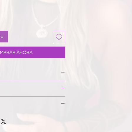
to
MPRAR AHORA
xtil bondeado premium
apas, símil neopreno grosor 3 mm.
Interior negro.
una mancha puntual, colocarlo
lto: . / Ancho: cms.
de agua fría y cepillar
.
En caso necesario invertirlo y
anufacturado íntegramente en
usar lejía, no retorcer, ni
o de trabajo femenino justo y
 en horizontal. Si el producto se
medio el 80% de los materiales
ara que las arrugas