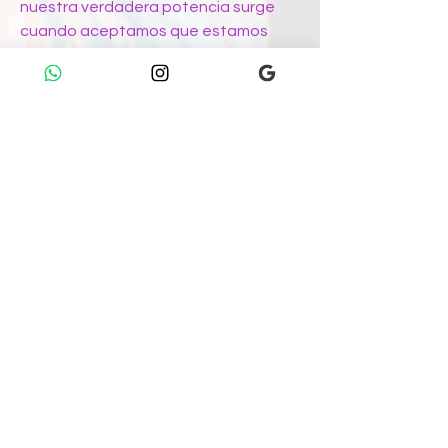
nuestra verdadera potencia surge
cuando aceptamos que estamos
hechas de la misma materia vibrante
e indomable que el mar que nos
rodea.
Merged in the Sea
The boundary between identity and
environment dissolves completely.
That moment when woman ceases to
be an external observer to become
the very origin of creation: here, the
female figure does not just inhabit
the ocean; she is the ocean. The
water merging with her face
symbolizes the fluidity of the mind and
the capacity for resilience: the
strength of one who allows herself to
be traversed by emotional tides
without losing her essence. Woman