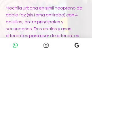
Mochila urbana en símil neopreno de
doble faz (sistema antirobo) con 4
bolsillos, entre principales y
secundarios. Dos estilos y asas
diferentes para usar de diferentes
maneras, al derecho o al revés, o
ambas según te apetezca. Sus
bolsillos expuestos y ocultos
permiten acomodar tus elementos de
valor en aquellos que quedarán sobre
tu espalda. Sin dudas, tanto por su
diseño como su estampa, una
mochila más que especial... ¡única!
Características
Material principal:
XXXXXX
Cuidados
Medidas:
Largo: XXXXX cms. / Alto: XXXXX