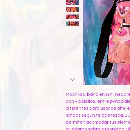
Mochila urbana en símil neopr
con 4 bolsillos, entre principa
diferentes para usar de difere
ambas según te apetezca. Sus
permiten acomodar tus elemen
quedarán sobre tu espalda. S