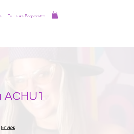
e
Tu Laura Porporatto
a ACHU1
|
Envíos