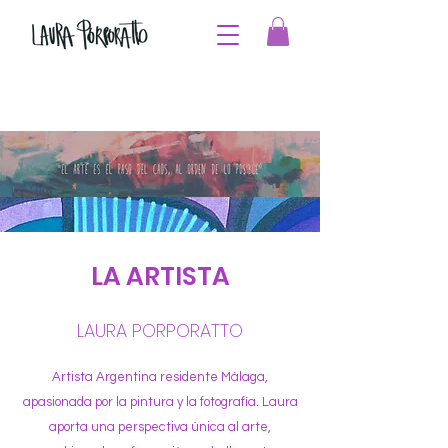
LA ARTISTA
LAURA PORPORATTO
Artista Argentina residente Málaga,
apasionada por la pintura y la fotografía. Laura
aporta una perspectiva única al arte,